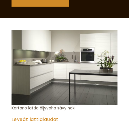
Kartano lattia öljyvaha sävy noki
Leveät lattialaudat