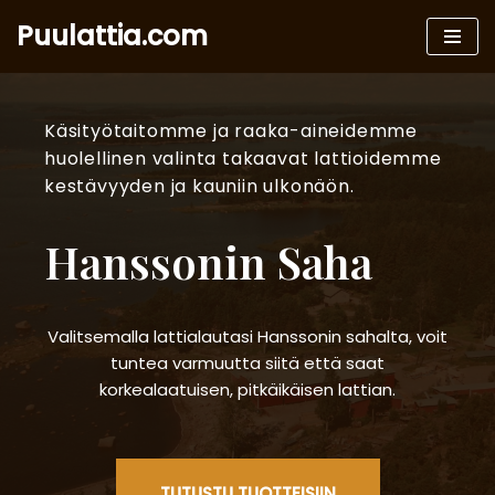
Puulattia.com
Siirry
suoraan
sisältöön
Käsityötaitomme ja raaka-aineidemme
huolellinen valinta takaavat lattioidemme
kestävyyden ja kauniin ulkonäön.
Hanssonin Saha
Valitsemalla lattialautasi Hanssonin sahalta, voit
tuntea varmuutta siitä että saat
korkealaatuisen, pitkäikäisen lattian.
TUTUSTU TUOTTEISIIN