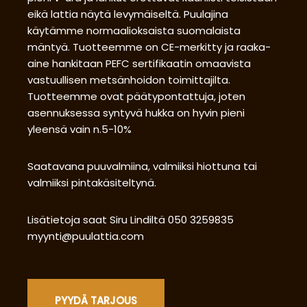
eikä lattia näytä levymäiseltä. Puulajina
käytämme normaalioksaista suomalaista
mäntyä. Tuotteemme on CE-merkitty ja raaka-
aine hankitaan PEFC sertifikaatin omaavista
vastuullisen metsänhoidon toimittajilta.
Tuotteemme ovat päätypontattuja, joten
asennuksessa syntyvä hukka on hyvin pieni
yleensä vain n.5-10%
Saatavana puuvalmiina, valmiiksi hiottuna tai
valmiiksi pintakäsiteltynä.
Lisätietoja saat Siru Lindiltä 050 3259835
myynti@puulattia.com
PYYDÄ TARJOUS