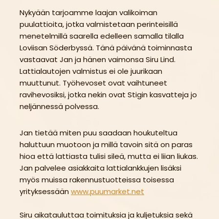
Nykyään tarjoamme laajan valikoiman
puulattioita, jotka valmistetaan perinteisillä
menetelmillä saarella edelleen samalla tilalla
Loviisan Söderbyssä. Tänä päivänä toiminnasta
vastaavat Jan ja hänen vaimonsa Siru Lind.
Lattialautojen valmistus ei ole juurikaan
muuttunut. Työhevoset ovat vaihtuneet
ravihevosiksi, jotka nekin ovat Stigin kasvatteja jo
neljännessä polvessa.
Jan tietää miten puu saadaan houkuteltua
haluttuun muotoon ja millä tavoin sitä on paras
hioa että lattiasta tulisi sileä, mutta ei liian liukas.
Jan palvelee asiakkaita lattialankkujen lisäksi
myös muissa rakennustuotteissa toisessa
yrityksessään
www.puumarket.net
Siru aikatauluttaa toimituksia ja kuljetuksia sekä