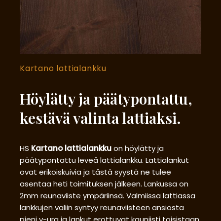
Kartano lattialankku
Höylätty ja päätypontattu,
kestävä valinta lattiaksi.
HS
Kartano lattialankku
on höylätty ja
päätypontattu leveä lattialankku. Lattialankut
ovat erikoiskuivia ja tästä syystä ne tulee
asentaa heti toimituksen jälkeen. Lankussa on
2mm reunaviiste ympäriinsä. Valmiissa lattiassa
lankkujen väliin syntyy reunaviisteen ansiosta
pieni v-ura ja lankut erottuvat kauniisti toisistaan