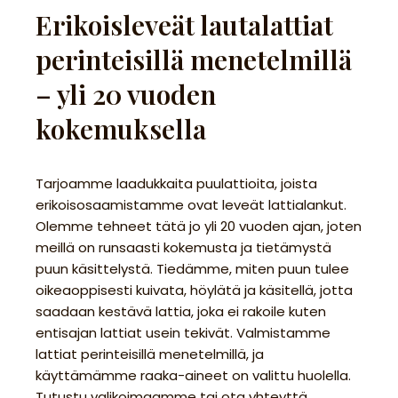
Erikoisleveät lautalattiat
perinteisillä menetelmillä
– yli 20 vuoden
kokemuksella
Tarjoamme laadukkaita puulattioita, joista
erikoisosaamistamme ovat leveät lattialankut.
Olemme tehneet tätä jo yli 20 vuoden ajan, joten
meillä on runsaasti kokemusta ja tietämystä
puun käsittelystä. Tiedämme, miten puun tulee
oikeaoppisesti kuivata, höylätä ja käsitellä, jotta
saadaan kestävä lattia, joka ei rakoile kuten
entisajan lattiat usein tekivät. Valmistamme
lattiat perinteisillä menetelmillä, ja
käyttämämme raaka-aineet on valittu huolella.
Tutustu valikoimaamme tai ota yhteyttä