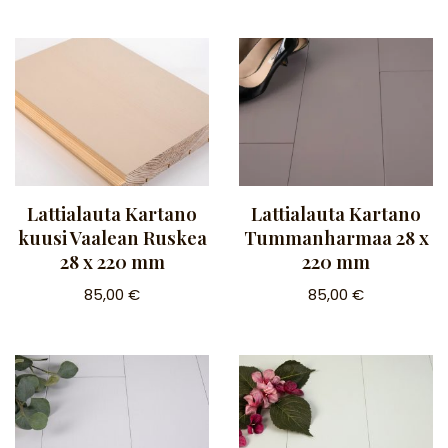
Lattialauta Kartano
Lattialauta Kartano
kuusi Vaalean Ruskea
Tummanharmaa 28 x
28 x 220 mm
220 mm
85,00
€
85,00
€