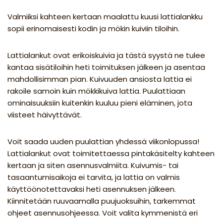
Valmiiksi kahteen kertaan maalattu kuusi lattialankku
sopii erinomaisesti kodin ja mökin kuiviin tiloihin.
Lattialankut ovat erikoiskuivia ja tästä syystä ne tulee
kantaa sisätiloihin heti toimituksen jälkeen ja asentaa
mahdollisimman pian. Kuivuuden ansiosta lattia ei
rakoile samoin kuin mökkikuiva lattia. Puulattiaan
ominaisuuksiin kuitenkin kuuluu pieni eläminen, jota
viisteet häivyttävät.
Voit saada uuden puulattian yhdessä viikonlopussa!
Lattialankut ovat toimitettaessa pintakäsitelty kahteen
kertaan ja siten asennusvalmiita. Kuivumis- tai
tasaantumisaikoja ei tarvita, ja lattia on valmis
käyttöönotettavaksi heti asennuksen jälkeen.
Kiinnitetään ruuvaamalla puujuoksuihin, tarkemmat
ohjeet asennusohjeessa. Voit valita kymmenistä eri