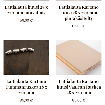
Lattialauta kuusi 28 x
Lattialauta Kartano
220 mm puuvalmis
kuusi 28 x 220 mm
pintakäsitelty
59,00
€
85,00
€
Lattialauta Kartano
Lattialauta Kartano
Tummanruskea 28 x
kuusi Vaalean Ruskea
220 mm
28 x 220 mm
85,00
€
85,00
€