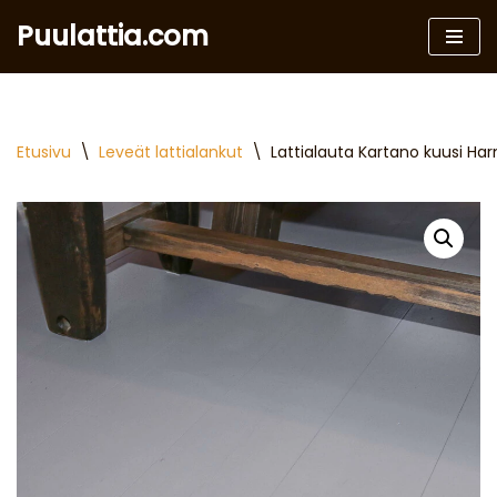
Puulattia.com
Siirry
suoraan
sisältöön
Etusivu
\
Leveät lattialankut
\
Lattialauta Kartano kuusi H