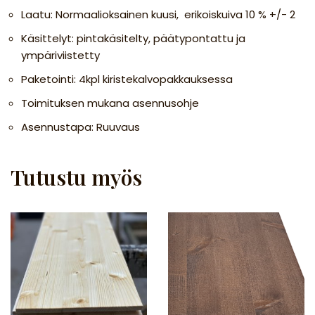
Laatu: Normaalioksainen kuusi, erikoiskuiva 10 % +/- 2
Käsittelyt: pintakäsitelty, päätypontattu ja
ympäriviistetty
Paketointi: 4kpl kiristekalvopakkauksessa
Toimituksen mukana asennusohje
Asennustapa: Ruuvaus
Tutustu myös