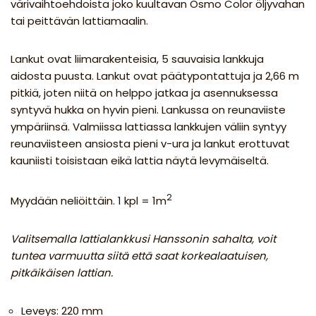
värivaihtoehdoista joko kuultavan Osmo Color öljyvahan
tai peittävän lattiamaalin.
Lankut ovat liimarakenteisia, 5 sauvaisia lankkuja
aidosta puusta. Lankut ovat päätypontattuja ja 2,66 m
pitkiä, joten niitä on helppo jatkaa ja asennuksessa
syntyvä hukka on hyvin pieni. Lankussa on reunaviiste
ympäriinsä. Valmiissa lattiassa lankkujen väliin syntyy
reunaviisteen ansiosta pieni v-ura ja lankut erottuvat
kauniisti toisistaan eikä lattia näytä levymäiseltä.
2
Myydään neliöittäin. 1 kpl = 1m
Valitsemalla lattialankkusi Hanssonin sahalta, voit
tuntea varmuutta siitä että saat korkealaatuisen,
pitkäikäisen lattian.
Leveys: 220 mm